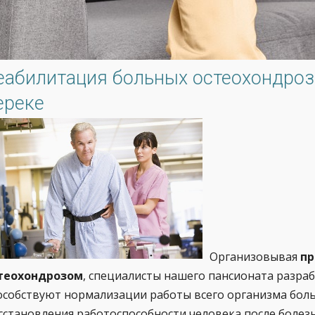
еабилитация больных остеохондроз
ереке
Организовывая
пр
теохондрозом
, специалисты нашего пансионата разра
особствуют нормализации работы всего организма боль
сстановления работоспособности человека после болез