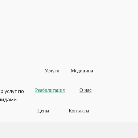
Услуги
Медицина
Реабилитация
О нас
р услуг по
лидами.
Цены
Контакты