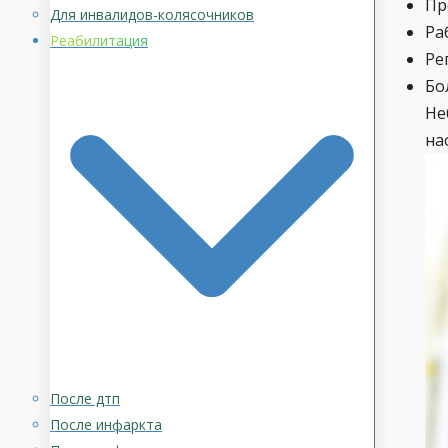
Пр
Для инвалидов-колясочников
Ра
Реабилитация
Ре
Бо
Не
на
После дтп
После инфаркта