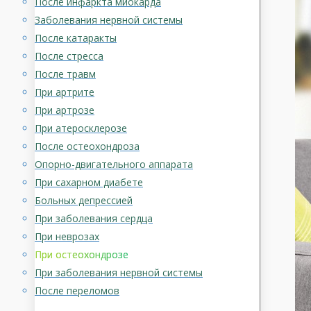
После инфаркта миокарда
Заболевания нервной системы
После катаракты
После стресса
После травм
При артрите
При артрозе
При атеросклерозе
После остеохондроза
Опорно-двигательного аппарата
При сахарном диабете
Больных депрессией
При заболевания сердца
При неврозах
При остеохондрозе
При заболевания нервной системы
После переломов