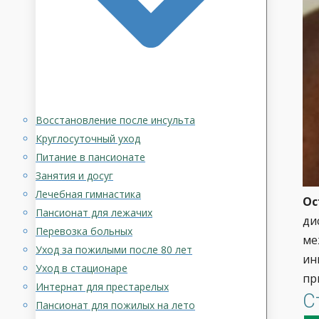
Восстановление после инсульта
Круглосуточный уход
Питание в пансионате
Занятия и досуг
Лечебная гимнастика
Ос
Пансионат для лежачих
ди
Перевозка больных
ме
Уход за пожилыми после 80 лет
ин
Уход в стационаре
пр
Интернат для престарелых
С
Пансионат для пожилых на лето