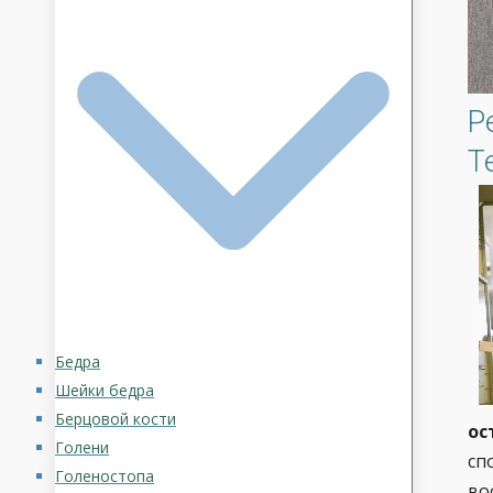
Р
Т
Бедра
Шейки бедра
Берцовой кости
ос
Голени
сп
Голеностопа
во