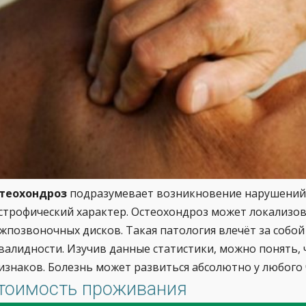
теохондроз
подразумевает возникновение нарушений 
строфический характер. Остеохондроз может локализова
жпозвоночных дисков. Такая патология влечёт за собой
валидности. Изучив данные статистики, можно понять, 
изнаков. Болезнь может развиться абсолютно у любого ч
тоимость проживания