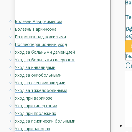
Ва
Те
Болезнь Альцгеймером
Оф
Болезнь Паркинсона
об
Патронаж над пожилыми
Послеоперационный уход
Уход за больными деменцией
Те
Уход за больными склерозом
О
Уход за инвалидами
Уход за онкобольными
Уход за слепыми людьми
Уход за тяжелобольными
Уход при варикозе
Уход при гипертонии
Уход при пролежнях
Уход за психически больными
Уход при запорах