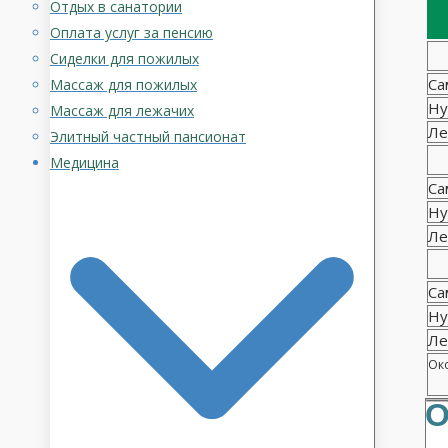
Отдых в санатории
Оплата услуг за пенсию
Сиделки для пожилых
Са
Массаж для пожилых
Ну
Массаж для лежачих
Ле
Элитный частный пансионат
Медицина
Са
Ну
Ле
Са
Ну
Ле
Око
О