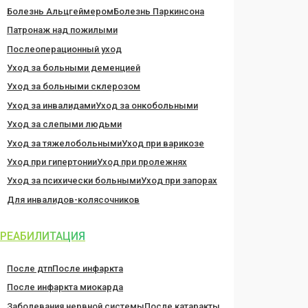
Болезнь Альцгеймером
Болезнь Паркинсона
Патронаж над пожилыми
Послеоперационный уход
Уход за больными деменцией
Уход за больными склерозом
Уход за инвалидами
Уход за онкобольными
Уход за слепыми людьми
Уход за тяжелобольными
Уход при варикозе
Уход при гипертонии
Уход при пролежнях
Уход за психически больными
Уход при запорах
Для инвалидов-колясочников
РЕАБИЛИТАЦИЯ
После дтп
После инфаркта
После инфаркта миокарда
Заболевания нервной системы
После катаракты