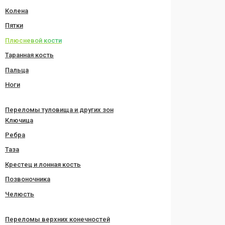
Колена
Пятки
Плюсневой кости
Таранная кость
Пальца
Ноги
Переломы туловища и других зон
Ключица
Ребра
Таза
Крестец и лонная кость
Позвоночника
Челюсть
Переломы верхних конечностей