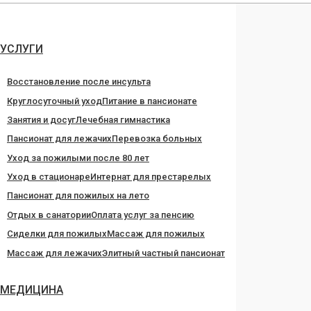
Перейти
к
содержанию
УСЛУГИ
Восстановление после инсульта
Круглосуточный уход
Питание в пансионате
Занятия и досуг
Лечебная гимнастика
Пансионат для лежачих
Перевозка больных
Уход за пожилыми после 80 лет
Уход в стационаре
Интернат для престарелых
Пансионат для пожилых на лето
Отдых в санатории
Оплата услуг за пенсию
Сиделки для пожилых
Массаж для пожилых
Массаж для лежачих
Элитный частный пансионат
МЕДИЦИНА