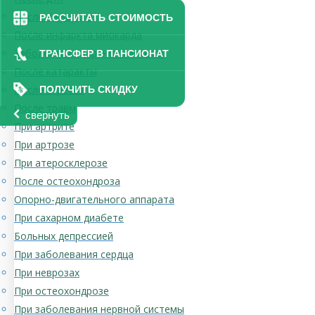
После инфаркта
РАССЧИТАТЬ СТОИМОСТЬ
После инфаркта миокарда
Заболевания нервной системы
ТРАНСФЕР В ПАНСИОНАТ
После катаракты
После стресса
ПОЛУЧИТЬ СКИДКУ
После травм
свернуть
При артрите
При артрозе
При атеросклерозе
После остеохондроза
Опорно-двигательного аппарата
При сахарном диабете
Больных депрессией
При заболевания сердца
При неврозах
При остеохондрозе
При заболевания нервной системы