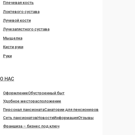
Плечевая кость
Локтевого сустава
Лучевой кости
Лучезапястного сустава
Мыщелка
Кисти руки
Руки
О НАС
Оформление
Обустроенный быт
Удобное месторасположение
Персонал пансионата
Санатории для пенсионеров
Сеть пансионатов
Новости
Информация
Отзывы
Франшиза – бизнес под ключ