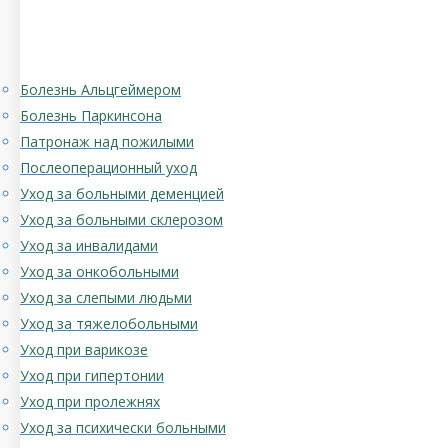
Болезнь Альцгеймером
Болезнь Паркинсона
Патронаж над пожилыми
Послеоперационный уход
Уход за больными деменцией
Уход за больными склерозом
Уход за инвалидами
Уход за онкобольными
Уход за слепыми людьми
Уход за тяжелобольными
Уход при варикозе
Уход при гипертонии
Уход при пролежнях
Уход за психически больными