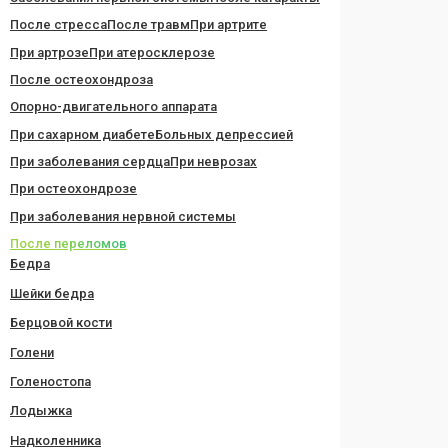
После стресса
После травм
При артрите
При артрозе
При атеросклерозе
После остеохондроза
Опорно-двигательного аппарата
При сахарном диабете
Больных депрессией
При заболевания сердца
При неврозах
При остеохондрозе
При заболевания нервной системы
После переломов
Бедра
Шейки бедра
Берцовой кости
Голени
Голеностопа
Лодыжка
Надколенника