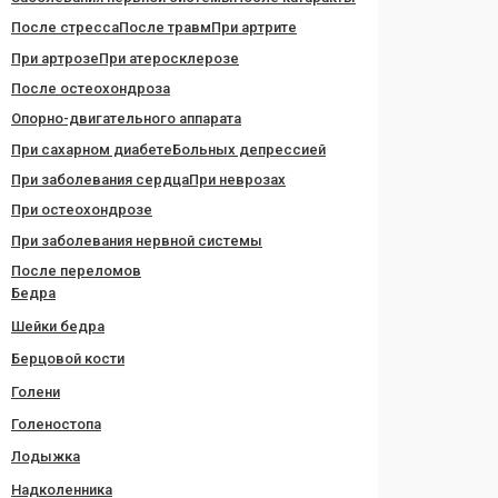
После стресса
После травм
При артрите
При артрозе
При атеросклерозе
После остеохондроза
Опорно-двигательного аппарата
При сахарном диабете
Больных депрессией
При заболевания сердца
При неврозах
При остеохондрозе
При заболевания нервной системы
После переломов
Бедра
Шейки бедра
Берцовой кости
Голени
Голеностопа
Лодыжка
Надколенника