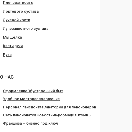
Плечевая кость
Локтевого сустава
Лучевой кости
Лучезапястного сустава
Мыщелка
Кисти руки
Руки
О НАС
Оформление
Обустроенный быт
Удобное месторасположение
Персонал пансионата
Санатории для пенсионеров
Сеть пансионатов
Новости
Информация
Отзывы
Франшиза – бизнес под ключ