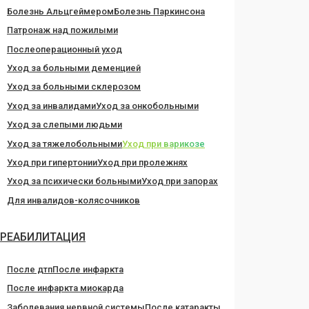
Болезнь Альцгеймером
Болезнь Паркинсона
Патронаж над пожилыми
Послеоперационный уход
Уход за больными деменцией
Уход за больными склерозом
Уход за инвалидами
Уход за онкобольными
Уход за слепыми людьми
Уход за тяжелобольными
Уход при варикозе
Уход при гипертонии
Уход при пролежнях
Уход за психически больными
Уход при запорах
Для инвалидов-колясочников
РЕАБИЛИТАЦИЯ
После дтп
После инфаркта
После инфаркта миокарда
Заболевания нервной системы
После катаракты