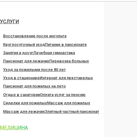
Перейти
к
содержанию
УСЛУГИ
Восстановление после инсульта
Круглосуточный уход
Питание в пансионате
Занятия и досуг
Лечебная гимнастика
Пансионат для лежачих
Перевозка больных
Уход за пожилыми после 80 лет
Уход в стационаре
Интернат для престарелых
Пансионат для пожилых на лето
Отдых в санатории
Оплата услуг за пенсию
Сиделки для пожилых
Массаж для пожилых
Массаж для лежачих
Элитный частный пансионат
МЕДИЦИНА