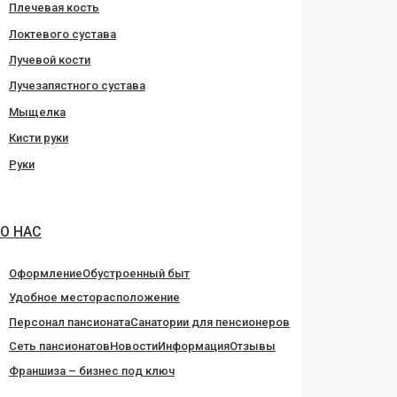
Плечевая кость
Локтевого сустава
Лучевой кости
Лучезапястного сустава
Мыщелка
Кисти руки
Руки
О НАС
Оформление
Обустроенный быт
Удобное месторасположение
Персонал пансионата
Санатории для пенсионеров
Сеть пансионатов
Новости
Информация
Отзывы
Франшиза – бизнес под ключ