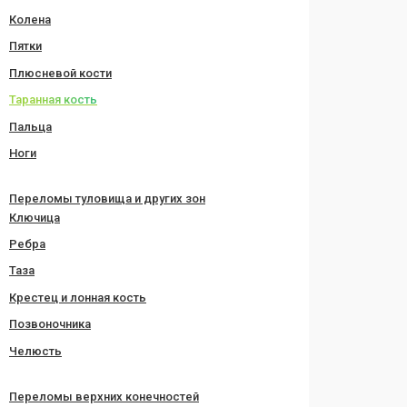
Колена
Пятки
Плюсневой кости
Таранная кость
Пальца
Ноги
Переломы туловища и других зон
Ключица
Ребра
Таза
Крестец и лонная кость
Позвоночника
Челюсть
Переломы верхних конечностей