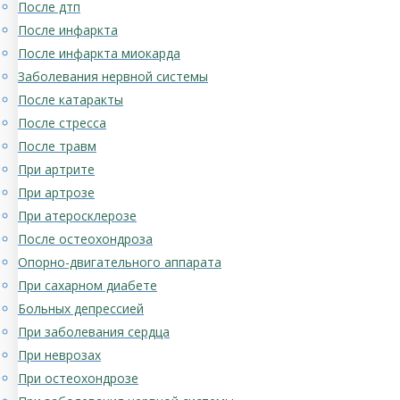
После дтп
После инфаркта
После инфаркта миокарда
Заболевания нервной системы
После катаракты
После стресса
После травм
При артрите
При артрозе
При атеросклерозе
После остеохондроза
Опорно-двигательного аппарата
При сахарном диабете
Больных депрессией
При заболевания сердца
При неврозах
При остеохондрозе