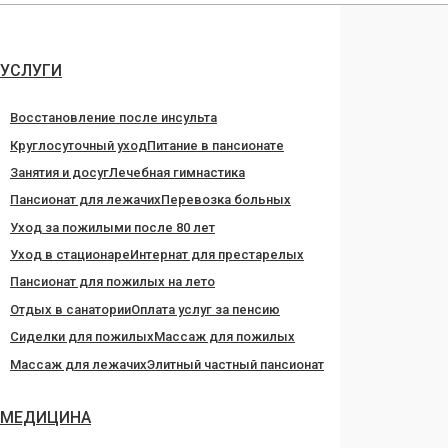
Перейти
к
содержанию
УСЛУГИ
Восстановление после инсульта
Круглосуточный уход
Питание в пансионате
Занятия и досуг
Лечебная гимнастика
Пансионат для лежачих
Перевозка больных
Уход за пожилыми после 80 лет
Уход в стационаре
Интернат для престарелых
Пансионат для пожилых на лето
Отдых в санатории
Оплата услуг за пенсию
Сиделки для пожилых
Массаж для пожилых
Массаж для лежачих
Элитный частный пансионат
МЕДИЦИНА