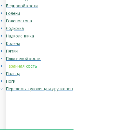
Берцовой кости
Голени
Голеностопа
Лодыжка
Надколенника
Колена
Пятки
Плюсневой кости
Таранная кость
Пальца
Ноги
Переломы туловища и других зон