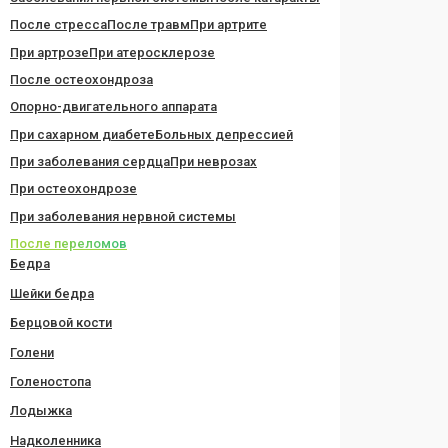
После стресса
После травм
При артрите
При артрозе
При атеросклерозе
После остеохондроза
Опорно-двигательного аппарата
При сахарном диабете
Больных депрессией
При заболевания сердца
При неврозах
При остеохондрозе
При заболевания нервной системы
После переломов
Бедра
Шейки бедра
Берцовой кости
Голени
Голеностопа
Лодыжка
Надколенника