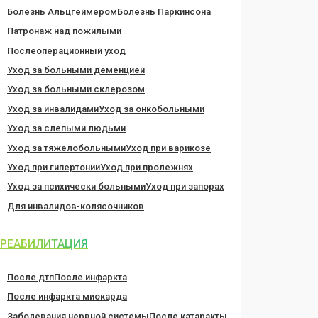
Болезнь Альцгеймером
Болезнь Паркинсона
Патронаж над пожилыми
Послеоперационный уход
Уход за больными деменцией
Уход за больными склерозом
Уход за инвалидами
Уход за онкобольными
Уход за слепыми людьми
Уход за тяжелобольными
Уход при варикозе
Уход при гипертонии
Уход при пролежнях
Уход за психически больными
Уход при запорах
Для инвалидов-колясочников
РЕАБИЛИТАЦИЯ
После дтп
После инфаркта
После инфаркта миокарда
Заболевания нервной системы
После катаракты