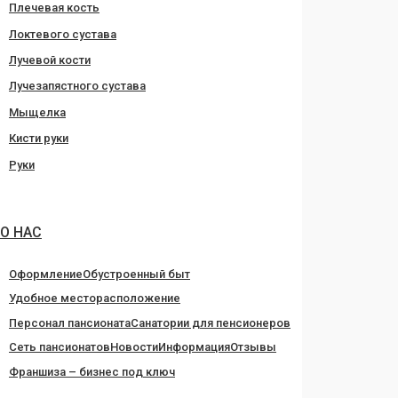
Плечевая кость
Локтевого сустава
Лучевой кости
Лучезапястного сустава
Мыщелка
Кисти руки
Руки
О НАС
Оформление
Обустроенный быт
Удобное месторасположение
Персонал пансионата
Санатории для пенсионеров
Сеть пансионатов
Новости
Информация
Отзывы
Франшиза – бизнес под ключ