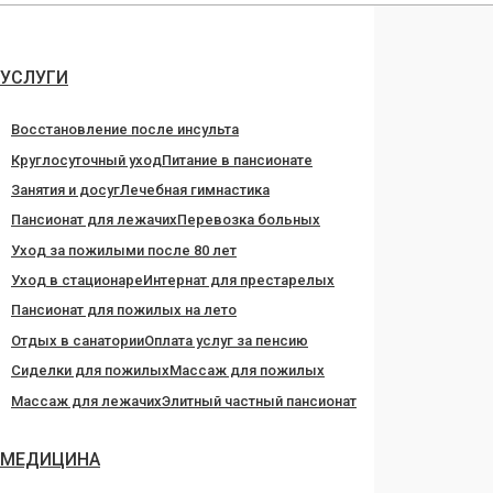
Перейти
к
содержанию
УСЛУГИ
Восстановление после инсульта
Круглосуточный уход
Питание в пансионате
Занятия и досуг
Лечебная гимнастика
Пансионат для лежачих
Перевозка больных
Уход за пожилыми после 80 лет
Уход в стационаре
Интернат для престарелых
Пансионат для пожилых на лето
Отдых в санатории
Оплата услуг за пенсию
Сиделки для пожилых
Массаж для пожилых
Массаж для лежачих
Элитный частный пансионат
МЕДИЦИНА