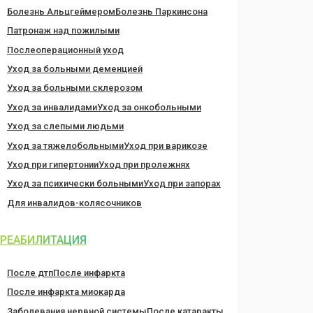
Болезнь Альцгеймером
Болезнь Паркинсона
Патронаж над пожилыми
Послеоперационный уход
Уход за больными деменцией
Уход за больными склерозом
Уход за инвалидами
Уход за онкобольными
Уход за слепыми людьми
Уход за тяжелобольными
Уход при варикозе
Уход при гипертонии
Уход при пролежнях
Уход за психически больными
Уход при запорах
Для инвалидов-колясочников
РЕАБИЛИТАЦИЯ
После дтп
После инфаркта
После инфаркта миокарда
Заболевания нервной системы
После катаракты