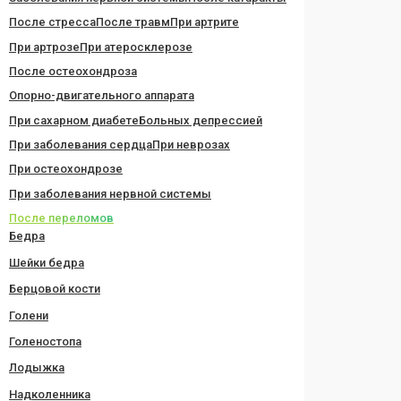
После стресса
После травм
При артрите
При артрозе
При атеросклерозе
После остеохондроза
Опорно-двигательного аппарата
При сахарном диабете
Больных депрессией
При заболевания сердца
При неврозах
При остеохондрозе
При заболевания нервной системы
После переломов
Бедра
Шейки бедра
Берцовой кости
Голени
Голеностопа
Лодыжка
Надколенника