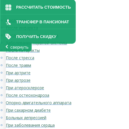
РАССЧИТАТЬ СТОИМОСТЬ
После дтп
ТРАНСФЕР В ПАНСИОНАТ
После инфаркта
После инфаркта миокарда
ПОЛУЧИТЬ СКИДКУ
Заболевания нервной системы
свернуть
После катаракты
После стресса
После травм
При артрите
При артрозе
При атеросклерозе
После остеохондроза
Опорно-двигательного аппарата
При сахарном диабете
Больных депрессией
При заболевания сердца