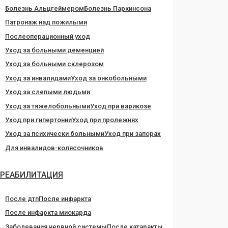
Болезнь Альцгеймером
Болезнь Паркинсона
Патронаж над пожилыми
Послеоперационный уход
Уход за больными деменцией
Уход за больными склерозом
Уход за инвалидами
Уход за онкобольными
Уход за слепыми людьми
Уход за тяжелобольными
Уход при варикозе
Уход при гипертонии
Уход при пролежнях
Уход за психически больными
Уход при запорах
Для инвалидов-колясочников
РЕАБИЛИТАЦИЯ
После дтп
После инфаркта
После инфаркта миокарда
Заболевания нервной системы
После катаракты