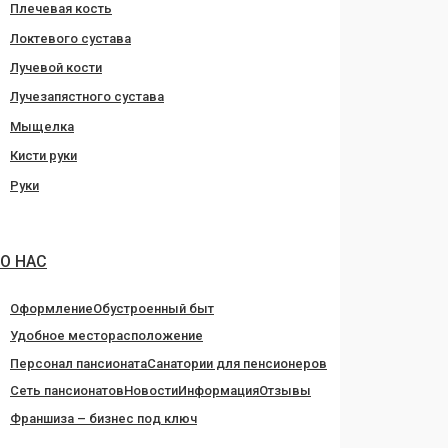
Плечевая кость
Локтевого сустава
Лучевой кости
Лучезапястного сустава
Мыщелка
Кисти руки
Руки
О НАС
Оформление
Обустроенный быт
Удобное месторасположение
Персонал пансионата
Санатории для пенсионеров
Сеть пансионатов
Новости
Информация
Отзывы
Франшиза – бизнес под ключ