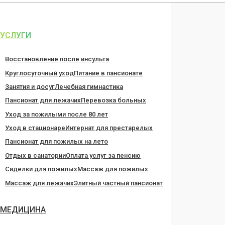
Перейти
к
содержанию
УСЛУГИ
Восстановление после инсульта
Круглосуточный уход
Питание в пансионате
Занятия и досуг
Лечебная гимнастика
Пансионат для лежачих
Перевозка больных
Уход за пожилыми после 80 лет
Уход в стационаре
Интернат для престарелых
Пансионат для пожилых на лето
Отдых в санатории
Оплата услуг за пенсию
Сиделки для пожилых
Массаж для пожилых
Массаж для лежачих
Элитный частный пансионат
МЕДИЦИНА