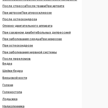
После стресса
После травм
При артрите
При артрозе
При атеросклерозе
После остеохондроза
Опорно-двигательного аппарата
При сахарном диабете
Больных депрессией
При заболевания сердца
При неврозах
При остеохондрозе
При заболевания нервной системы
После переломов
Бедра
Шейки бедра
Берцовой кости
Голени
Голеностопа
Лодыжка
Надколенника